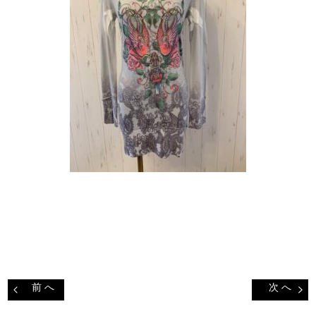
前 へ
次 へ